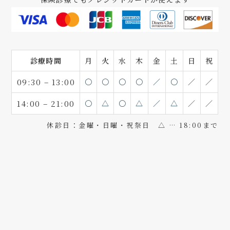
診療時間
月
火
水
木
金
土
日
祝
09:30 – 13:00
〇
〇
〇
〇
／
〇
／
／
14:00 – 21:00
〇
△
〇
△
／
△
／
／
休診日：金曜・日曜・祝祭日 △ … 18:00まで