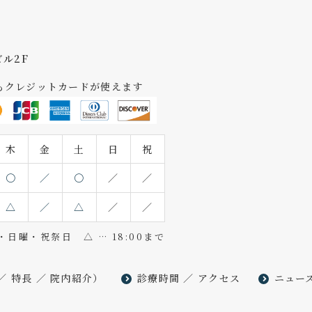
ビル2F
もクレジットカードが使えます
木
金
土
日
祝
〇
／
〇
／
／
△
／
△
／
／
日曜・祝祭日 △ … 18:00まで
／
特長
／
院内紹介
）
診療時間
／
アクセス
ニュー