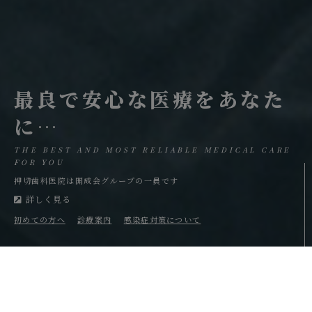
最良で安心な医療をあなた
に…
THE BEST AND MOST RELIABLE MEDICAL CARE
FOR YOU
押切歯科医院は開成会グループの一員です
詳しく見る
初めての方へ
診療案内
感染症対策について